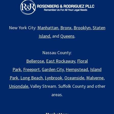
New York City:
Manhattan
,
Bronx
,
Brooklyn
,
Staten
Island
, and
Queens
.
Nassau County:
Bellerose
,
East Rockaway
,
Floral
Park
,
Freeport
,
Garden City
,
Hempstead
,
Island
Park
,
Long Beach
,
Lynbrook
,
Oceanside
,
Malverne
,
Uniondale
, Valley Stream. Suffolk County and other
areas.