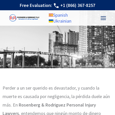
Ir
Free Evaluation:
+1 (866) 367-8257
al
Spanish
contenido
Ukrainian
Abogados de Muerte Injusta en Bellerose, NY
Perder a un ser querido es devastador, y cuando la
muerte es causada por negligencia, la pérdida duele aún
más. En
Rosenberg & Rodriguez Personal Injury
Lawyers
, entendemos que ningún monto de dinero