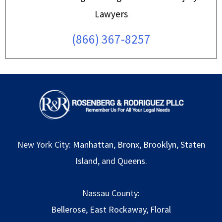
Lawyers
(866) 367-8257
New York City:
Manhattan
,
Bronx
,
Brooklyn
,
Staten
Island
, and
Queens
.
Nassau County:
Bellerose
,
East Rockaway
,
Floral